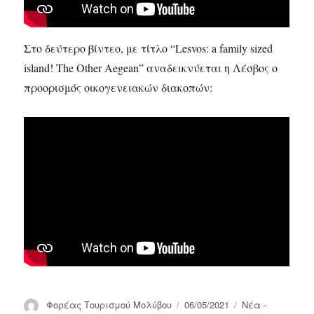
Στο δεύτερο βίντεο, με τίτλο “Lesvos: a family sized
island! The Other Aegean” αναδεικνύεται η Λέσβος ο
προορισμός οικογενειακών διακοπών:
Συντάκτης
Δημοσιεύτηκε
Κατηγορίες
Φορέας Τουρισμού Μολύβου
06/05/2021
Νέα -