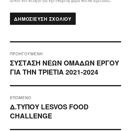
αυτόν τον πλοηγό για την επόμενη φορά που θα σχολιάσω.
Πλοήγηση
ΠΡΟΗΓΟΎΜΕΝΗ
άρθρων
ΣΥΣΤΑΣΗ ΝΕΩΝ ΟΜΑΔΩΝ ΕΡΓΟΥ
Προηγούμενο
ΓΙΑ ΤΗΝ ΤΡΙΕΤΙΑ 2021-2024
άρθρο:
ΕΠΌΜΕΝΟ
Δ.ΤΥΠΟΥ LESVOS FOOD
Επόμενο
CHALLENGE
άρθρο: