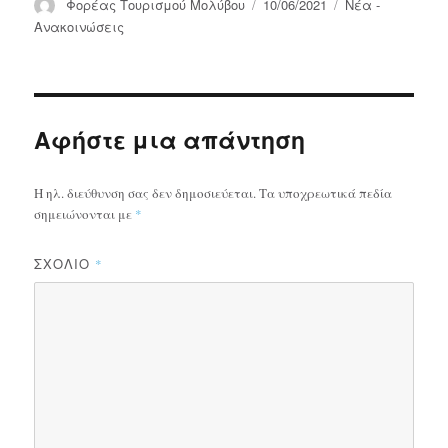
Συντάκτης
Δημοσιεύτηκε
Κατηγορίες
Φορέας Τουρισμού Μολύβου
10/06/2021
Νέα -
την
Ανακοινώσεις
Αφήστε μια απάντηση
Η ηλ. διεύθυνση σας δεν δημοσιεύεται.
Τα υποχρεωτικά πεδία
σημειώνονται με
*
ΣΧΌΛΙΟ
*