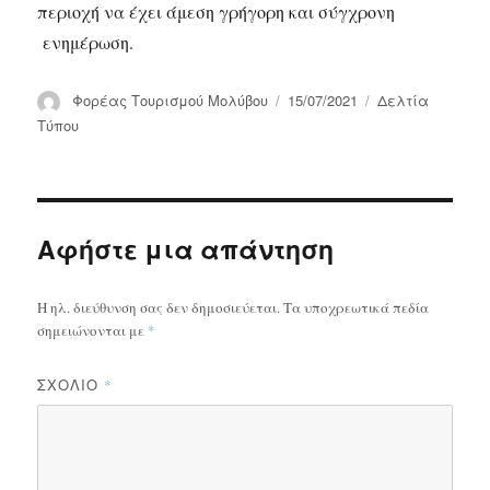
περιοχή να έχει άμεση γρήγορη και σύγχρονη
ενημέρωση.
Συντάκτης
Δημοσιεύτηκε
Κατηγορίες
Φορέας Τουρισμού Μολύβου
15/07/2021
Δελτία
την
Τύπου
Αφήστε μια απάντηση
Η ηλ. διεύθυνση σας δεν δημοσιεύεται.
Τα υποχρεωτικά πεδία
σημειώνονται με
*
ΣΧΌΛΙΟ
*