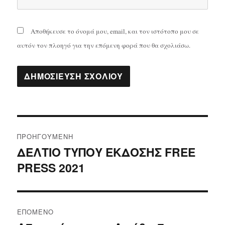
Αποθήκευσε το όνομά μου, email, και τον ιστότοπο μου σε
αυτόν τον πλοηγό για την επόμενη φορά που θα σχολιάσω.
Πλοήγηση
ΠΡΟΗΓΟΎΜΕΝΗ
άρθρων
ΔΕΛΤΙΟ ΤΥΠΟΥ ΕΚΔΟΣΗΣ FREE
Προηγούμενο
PRESS 2021
άρθρο:
ΕΠΌΜΕΝΟ