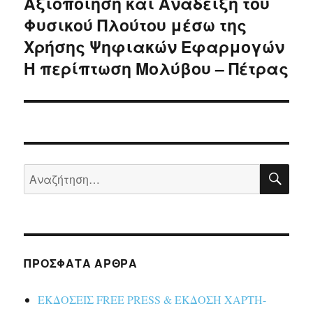
Αξιοποίηση και Ανάδειξη του
Επόμενο
Φυσικού Πλούτου μέσω της
άρθρο:
Χρήσης Ψηφιακών Εφαρμογών
H περίπτωση Μολύβου – Πέτρας
ΑΝΑ
Αναζήτηση
για:
ΠΡΌΣΦΑΤΑ ΆΡΘΡΑ
ΕΚΔΟΣΕΙΣ FREE PRESS & ΕΚΔΟΣΗ ΧΑΡΤΗ-