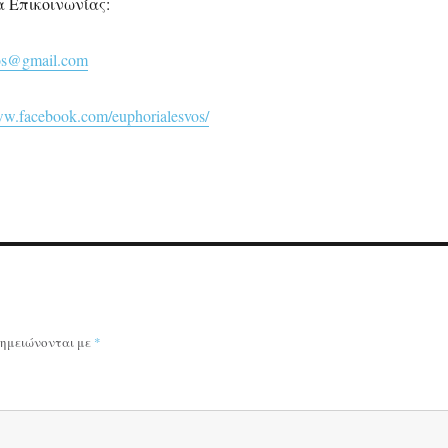
α Επικοινωνίας:
vos@gmail.com
ww.facebook.com/euphorialesvos/
σημειώνονται με
*