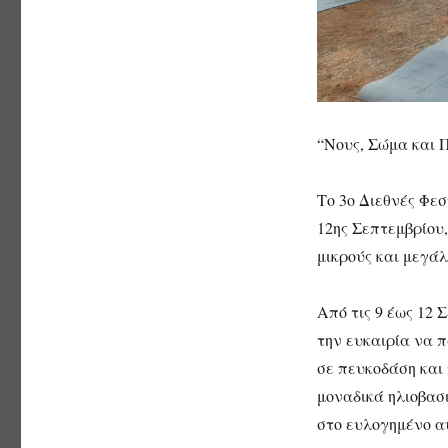
“Νους, Σώμα και 
Το 3ο Διεθνές Φε
12ης Σεπτεμβρίου
μικρούς και μεγά
Από τις 9 έως 12 
την ευκαιρία να 
σε πευκοδάση και 
μοναδικά ηλιοβασ
στο ευλογημένο αυ