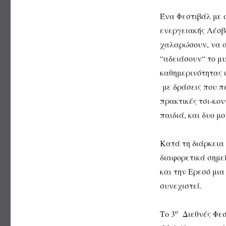
Ένα Φεστιβάλ με σ
ενεργειακής Λέσβ
χαλαρώσουν, να α
“αδειάσουν“ το μυ
καθημερινότητας σ
με δράσεις που π
πρακτικές τσι-κον
παιδιά, και δυο 
Κατά τη διάρκεια
διαφορετικά σημε
και την Ερεσό μι
συνεχιστεί.
ο
Το 3
Διεθνές Φεσ