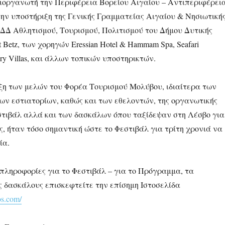
οργανωτή την Περιφέρεια Βορείου Αιγαίου – Αντιπεριφέρει
την υποστήριξη της Γενικής Γραμματείας Αιγαίου & Νησιωτική
ΠΔΔ Αθλητισμού, Τουρισμού, Πολιτισμού του Δήμου Δυτικής
 Βetz, των χορηγών Eressian Hotel & Hammam Spa, Seafari
ury Villas, και άλλων τοπικών υποστηρικτών.
ιξη των μελών του Φορέα Τουρισμού Μολύβου, ιδιαίτερα των
των εστιατορίων, καθώς και των εθελοντών, της οργανωτικής
στιβάλ αλλά και των δασκάλων όπου ταξίδεψαν στη Λέσβο για
ς, ήταν τόσο σημαντική ώστε το Φεστιβάλ για τρίτη χρονιά να
ία.
 πληροφορίες για το Φεστιβάλ – για το Πρόγραμμα, τα
ς δασκάλους επισκεφτείτε την επίσημη Ιστοσελίδα
os.com/