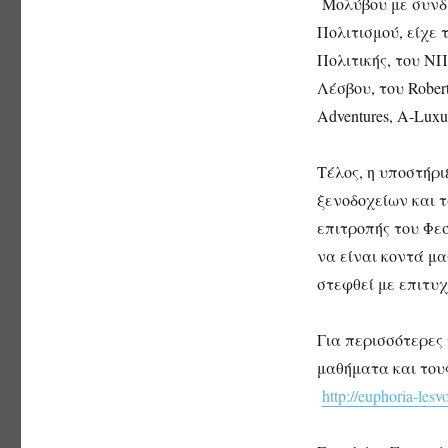
Μολύβου με συνδι
Πολιτισμού, είχε 
Πολιτικής, του Ν
Λέσβου, του Robert
Adventures, A-Lux
Τέλος, η υποστήρ
ξενοδοχείων και 
επιτροπής του Φε
να είναι κοντά μα
στεφθεί με επιτυχ
Για περισσότερες
μαθήματα και του
http://euphoria-lesv