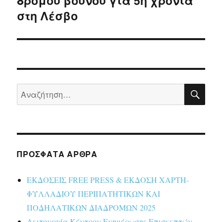
δρόμου βουνού για 5η χρονιά
στη Λέσβο
ΑΝΑ
Αναζήτηση
για:
ΠΡΌΣΦΑΤΑ ΆΡΘΡΑ
ΕΚΔΟΣΕΙΣ FREE PRESS & ΕΚΔΟΣΗ ΧΑΡΤΗ-
ΦΥΛΛΑΔΙΟΥ ΠΕΡΙΠΑΤΗΤΙΚΩΝ ΚΑΙ
ΠΟΔΗΛΑΤΙΚΩΝ ΔΙΑΔΡΟΜΩΝ 2025
Λειτουργία Κέντρου Ενημέρωσης Επισκεπτών