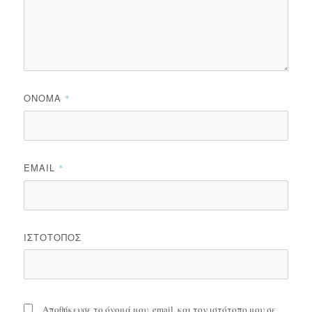
ΌΝΟΜΑ
*
EMAIL
*
ΙΣΤΌΤΟΠΟΣ
Αποθήκευσε το όνομά μου, email, και τον ιστότοπο μου σε