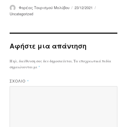
Συντάκτης
Δημοσιεύτηκε
Κατηγορίες
Φορέας Τουρισμού Μολύβου
23/12/2021
την
Uncategorized
Αφήστε μια απάντηση
Η ηλ. διεύθυνση σας δεν δημοσιεύεται.
Τα υποχρεωτικά πεδία
σημειώνονται με
*
ΣΧΌΛΙΟ
*