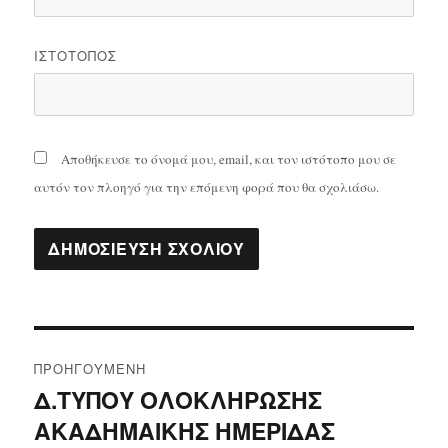
ΙΣΤΌΤΟΠΟΣ
Αποθήκευσε το όνομά μου, email, και τον ιστότοπο μου σε
αυτόν τον πλοηγό για την επόμενη φορά που θα σχολιάσω.
Πλοήγηση
ΠΡΟΗΓΟΎΜΕΝΗ
άρθρων
Δ.ΤΥΠΟΥ ΟΛΟΚΛΗΡΩΣΗΣ
Προηγούμενο
ΑΚΑΔΗΜΑΙΚΗΣ ΗΜΕΡΙΔΑΣ
άρθρο: