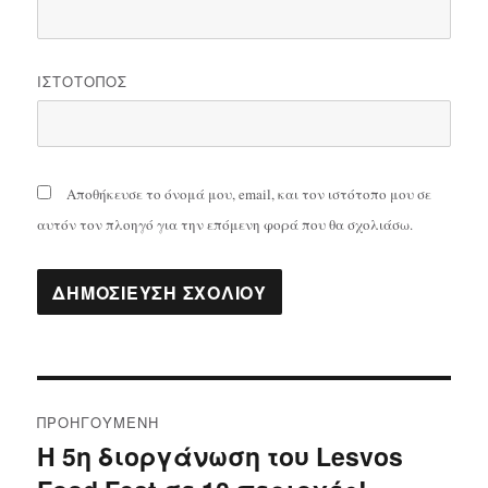
ΙΣΤΌΤΟΠΟΣ
Αποθήκευσε το όνομά μου, email, και τον ιστότοπο μου σε
αυτόν τον πλοηγό για την επόμενη φορά που θα σχολιάσω.
Πλοήγηση
ΠΡΟΗΓΟΎΜΕΝΗ
άρθρων
Η 5η διοργάνωση του Lesvos
Προηγούμενο
άρθρο: