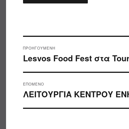
Πλοήγηση
ΠΡΟΗΓΟΎΜΕΝΗ
άρθρων
Lesvos Food Fest στα Tou
Προηγούμενο
άρθρο:
ΕΠΌΜΕΝΟ
ΛΕΙΤΟΥΡΓΙΑ ΚΕΝΤΡΟΥ Ε
Επόμενο
άρθρο: