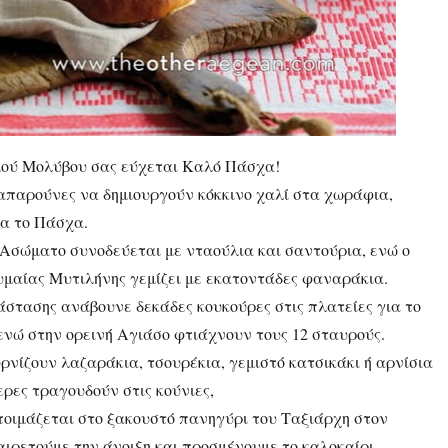
μού Μολύβου σας εύχεται Καλό Πάσχα!
παπαρούνες να δημιουργούν κόκκινο χαλί στα χωράφια,
ια το Πάσχα.
 Ασώματο συνοδεύεται με νταούλια και σαντούρια, ενώ ο
υμαίας Μυτιλήνης γεμίζει με εκατοντάδες φαναράκια.
άστασης ανάβουνε δεκάδες κουκούρες στις πλατείες για το
ενώ στην ορεινή Αγιάσο φτιάχνουν τους 12 σταυρούς.
ρνίζουν λαζαράκια, τσουρέκια, γεμιστό κατσικάκι ή αρνίσια
ερες τραγουδούν στις κούνιες,
ετοιμάζεται στο ξακουστό πανηγύρι του Ταξιάρχη στον
ρετούμε την άνοιξη και προσμένουμε το καλοκαίρι.