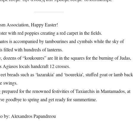
sm Association, Happy Easter!
er with red poppies creating a red carpet in the fields.
atos is accompanied by tambourines and cymbals while the sky of
s filled with hundreds of lanterns.
 dozens of “koukoures” are lit in the squares for the burning of Judas,
 Agiasos locals handcraft 12 crosses.
t breads such as ‘lazarakia’ and ‘tsourekia’, stuffed goat or lamb back
he swings.
g prepared for the renowned festivities of Taxiarchis in Mantamados, at
ve goodbye to spring and get ready for summertime.
 by: Alexandros Papandreou