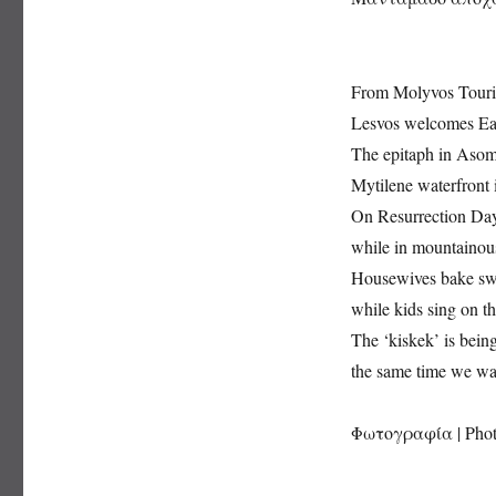
From Molyvos Touri
Lesvos welcomes East
The epitaph in Asom
Mytilene waterfront i
On Resurrection Day,
while in mountainous
Housewives bake swee
while kids sing on t
The ‘kiskek’ is bein
the same time we wa
Φωτογραφία | Photo