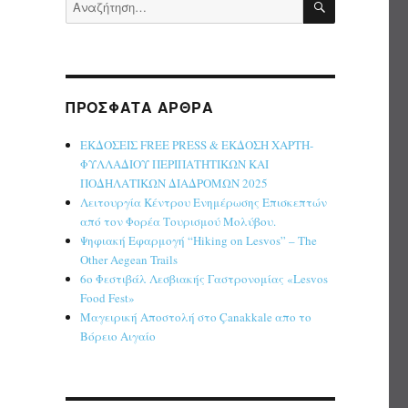
Αναζήτηση
για:
ΠΡΌΣΦΑΤΑ ΆΡΘΡΑ
ΕΚΔΟΣΕΙΣ FREE PRESS & ΕΚΔΟΣΗ ΧΑΡΤΗ-
ΦΥΛΛΑΔΙΟΥ ΠΕΡΙΠΑΤΗΤΙΚΩΝ ΚΑΙ
ΠΟΔΗΛΑΤΙΚΩΝ ΔΙΑΔΡΟΜΩΝ 2025
Λειτουργία Κέντρου Ενημέρωσης Επισκεπτών
από τον Φορέα Τουρισμού Μολύβου.
Ψηφιακή Εφαρμογή “Hiking on Lesvos” – The
Other Aegean Trails
6ο Φεστιβάλ Λεσβιακής Γαστρονομίας «Lesvos
Food Fest»
Μαγειρική Αποστολή στο Çanakkale απο το
Βόρειο Αιγαίο