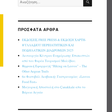
Αναζήτηση
για:
ΠΡΌΣΦΑΤΑ ΆΡΘΡΑ
ΕΚΔΟΣΕΙΣ FREE PRESS & ΕΚΔΟΣΗ ΧΑΡΤΗ-
ΦΥΛΛΑΔΙΟΥ ΠΕΡΙΠΑΤΗΤΙΚΩΝ ΚΑΙ
ΠΟΔΗΛΑΤΙΚΩΝ ΔΙΑΔΡΟΜΩΝ 2025
Λειτουργία Κέντρου Ενημέρωσης Επισκεπτών
από τον Φορέα Τουρισμού Μολύβου.
Ψηφιακή Εφαρμογή “Hiking on Lesvos” – The
Other Aegean Trails
6ο Φεστιβάλ Λεσβιακής Γαστρονομίας «Lesvos
Food Fest»
Μαγειρική Αποστολή στο Çanakkale απο το
Βόρειο Αιγαίο