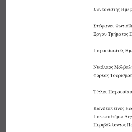
Συντονιστής Ημερ
Στέφανος Φωτιάδη
Έργου Τμήματος Π
Παρουσιαστές Ημε
Νικόλαος Μόλβαλη
Φορέας Τουρισμο
Τίτλος Παρουσίασ
Κωνσταντίνος Ευ
Πανεπιστήμιο Αιγ
Περιβάλλοντος Πα