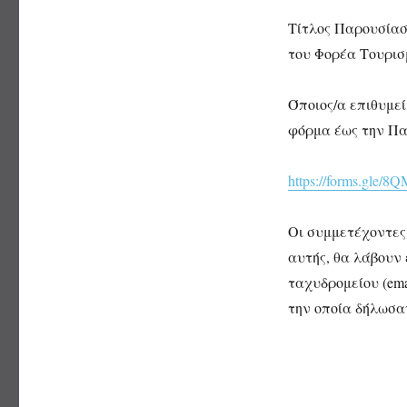
Τίτλος Παρουσίασ
του Φορέα Τουρι
Όποιος/α επιθυμε
φόρμα έως την Παρ
https://forms.gl
Οι συμμετέχοντες
αυτής, θα λάβουν
ταχυδρομείου (ema
την οποία δήλωσα