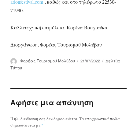
arionfestival.com
, καθώς και στο τηλέφωνο 22530-
71990.
Καλλιτεχνική επιμέλεια, Κορίνα Βουγιούκα
Διοργάνωση, Φορέας Τουρισμού Μολύβου
Συντάκτης
Δημοσιεύτηκε
Κατηγορίες
Φορέας Τουρισμού Μολύβου
21/07/2022
Δελτία
την
Τύπου
Αφήστε μια απάντηση
Η ηλ. διεύθυνση σας δεν δημοσιεύεται.
Τα υποχρεωτικά πεδία
σημειώνονται με
*