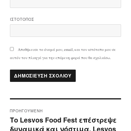
ΙΣΤΌΤΟΠΟΣ
Αποθήκευσε το όνομά μου, email, και τον ιστότοπο μου σε
αυτόν τον πλοηγό για την επόμενη φορά που θα σχολιάσω.
Πλοήγηση
ΠΡΟΗΓΟΎΜΕΝΗ
άρθρων
Το Lesvos Food Fest επέστρεψε
Προηγούμενο
δυναμικά και νόστιμα. Lesvos
άρθρο: