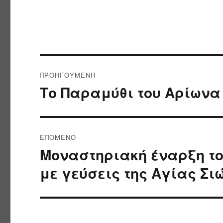
Πλοήγηση
ΠΡΟΗΓΟΎΜΕΝΗ
άρθρων
Το Παραμύθι του Αρίωνα
Προηγούμενο
άρθρο:
ΕΠΌΜΕΝΟ
Μοναστηριακή έναρξη του
Επόμενο
άρθρο:
με γεύσεις της Αγίας Σιώ