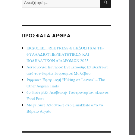
Αναζήτηση
για:
ΠΡΌΣΦΑΤΑ ΆΡΘΡΑ
ΕΚΔΟΣΕΙΣ FREE PRESS & ΕΚΔΟΣΗ ΧΑΡΤΗ-
ΦΥΛΛΑΔΙΟΥ ΠΕΡΙΠΑΤΗΤΙΚΩΝ ΚΑΙ
ΠΟΔΗΛΑΤΙΚΩΝ ΔΙΑΔΡΟΜΩΝ 2025
Λειτουργία Κέντρου Ενημέρωσης Επισκεπτών
από τον Φορέα Τουρισμού Μολύβου.
Ψηφιακή Εφαρμογή “Hiking on Lesvos” – The
Other Aegean Trails
6ο Φεστιβάλ Λεσβιακής Γαστρονομίας «Lesvos
Food Fest»
Μαγειρική Αποστολή στο Çanakkale απο το
Βόρειο Αιγαίο