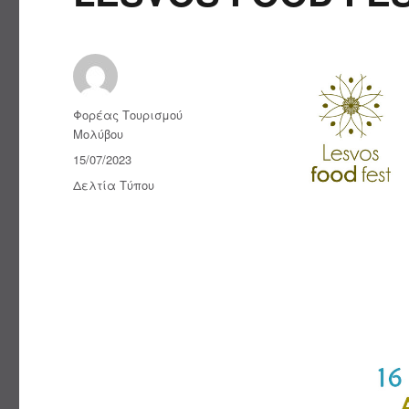
Συντάκτης
Φορέας Τουρισμού
Μολύβου
Δημοσιεύτηκε
15/07/2023
την
Κατηγορίες
Δελτία Τύπου